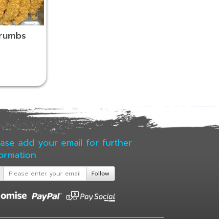
crumbs
ease add your email for further
formation
Follow