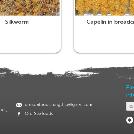
Silkworm
Capelin in bread
Pl
in
oroseafoods.rungthip@gmail.com
ict,
Oro Seafoods