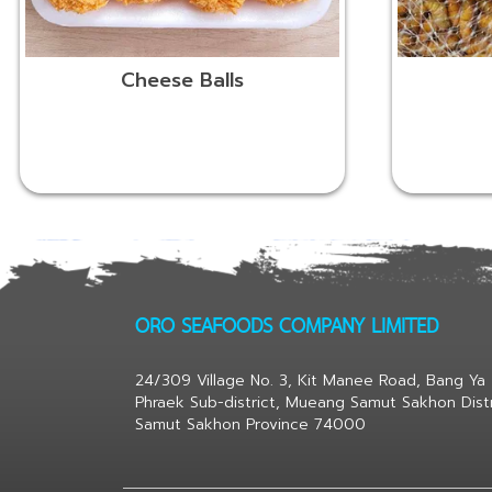
Cheese Balls
ORO SEAFOODS COMPANY LIMITED
24/309 Village No. 3, Kit Manee Road, Bang Ya
Phraek Sub-district, Mueang Samut Sakhon Distr
Samut Sakhon Province 74000