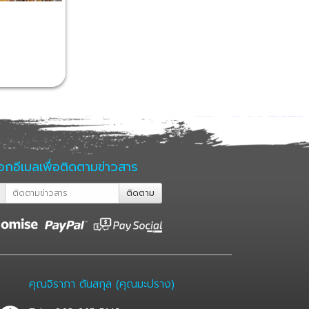
กอีเมลเพื่อติดตามข่าวสาร
ติดตาม
คุณจิราภา ตันสกุล (คุณมะปราง)