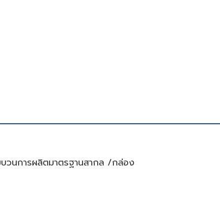
อง ขบวนการผลิตมาตรฐานสากล /กล่อง