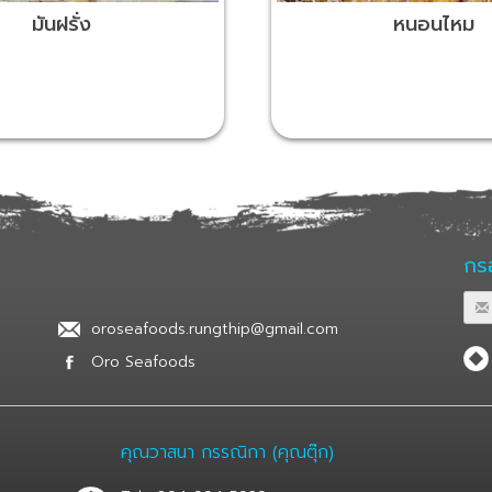
มันฝรั่ง
หนอนไหม
กรอ
oroseafoods.rungthip@gmail.com
Oro Seafoods
คุณวาสนา กรรณิกา (คุณตุ๊ก)