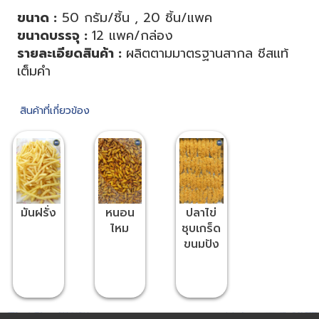
ขนาด :
50 กรัม/ชิ้น , 20 ชิ้น/แพค
ขนาดบรรจุ :
12 แพค/กล่อง
รายละเอียดสินค้า :
ผลิตตามมาตรฐานสากล ชีสแท้
เต็มคำ
สินค้าที่เกี่ยวข้อง
มันฝรั่ง
หนอน
ปลาไข่
ไหม
ชุบเกร็ด
ขนมปัง