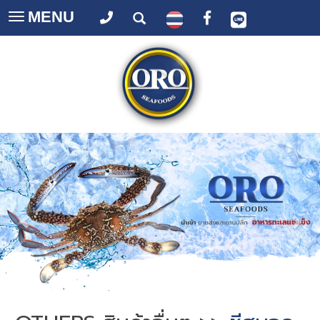
MENU
Toggle
navigation