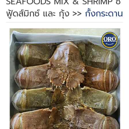
SEAFOODS MIX & SHRIMP ซี
ฟู้ดส์มิกซ์ และ กุ้ง
>>
กั้งกระดาน