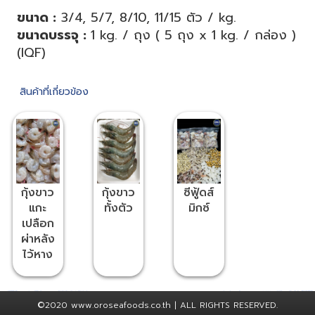
ขนาด :
3/4, 5/7, 8/10, 11/15 ตัว / kg.
ขนาดบรรจุ :
1 kg. / ถุง ( 5 ถุง x 1 kg. / กล่อง )
(IQF)
สินค้าที่เกี่ยวข้อง
กุ้งขาว
กุ้งขาว
ซีฟู้ดส์
แกะ
ทั้งตัว
มิกซ์
เปลือก
ผ่าหลัง
ไว้หาง
(PDTO)
©2020 www.oroseafoods.co.th | ALL RIGHTS RESERVED.