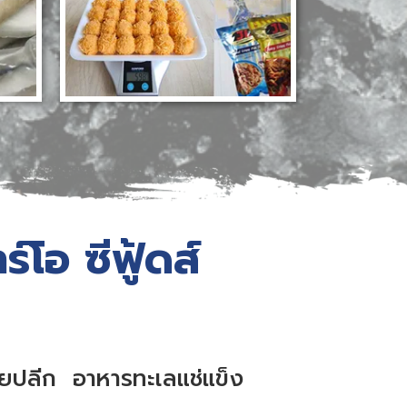
ร์โอ ซีฟู้ดส์
ายปลีก อาหารทะเลแช่แข็ง