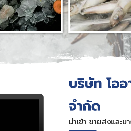
บริษัท โออา
จำกัด
นำเข้า ขายส่งและข